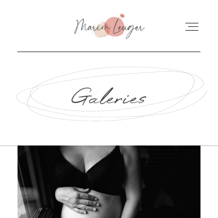
ACCUEIL
Galeries
QUI SUIS-JE ?
POUR LES PARENTS
POUR LES PROS
TARIFS